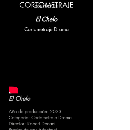
CORTOMETRAJE
CONTACT US
El Chelo
Cortometraje Drama
El Chelo
Año de producción: 2023
Categoría: Cortometraje Drama
Director: Robert Decani
Producido por Artechnet