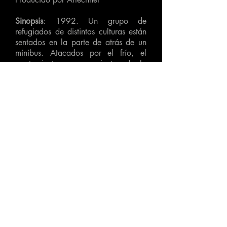
Sinopsis
: 1992. Un grupo de
refugiados de distintas culturas están
sentados en la parte de atrás de un
minibus. Atacados por el frío, el
agotamiento y pensamientos de la
vida dejada atrás, un gran estuche de
violonchelo se vuelve el centro de
atención de lo que inicialmente
parece un conflicto banal.
CONTACTO
info@artechnet.org