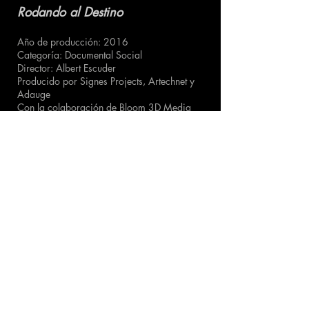
Rodando al Destino
Año de producción: 2016
Categoría: Documental Social
Director: Albert Escuder
Producido por Signes Projects, Artechnet y
Adauge
Con la colaboración de Bloom 3D Media
Documental sobre la vida de Fran González
Candela, un joven a quien le diagnosticaron
Ataxia de Friedrich, una enfermedad
neurodegenerativa por culpa de la cual Fran
va perdiendo movilidad hasta acabar en una
silla de ruedas. Aún así, es feliz. ¿Cómo se
puede gozar de felicidad cuando todo
parece ir en tu contra?
CONTACTO