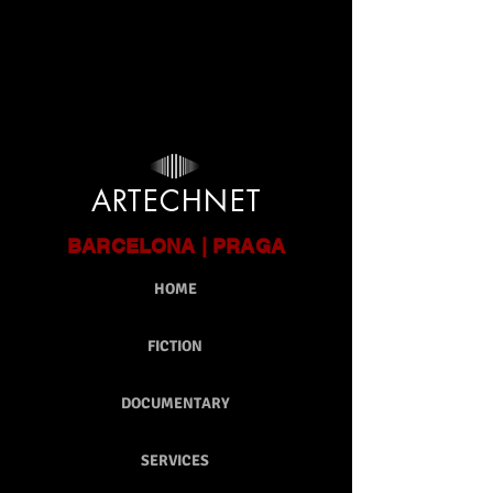
google-site-verification: google9ca301bd12db6c9e.html
ARTECHNET
BARCELONA | PRAGA
HOME
FICTION
DOCUMENTARY
SERVICES