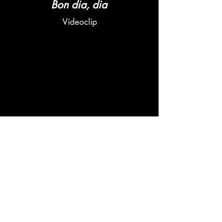
Bon dia, dia
Videoclip
Bon dia, dia
Año de producción: 2020
Categoría: Videoclip
Artista: Gerard Sabaté
Producido por Artechnet
Videoclip para el cantautor catalán