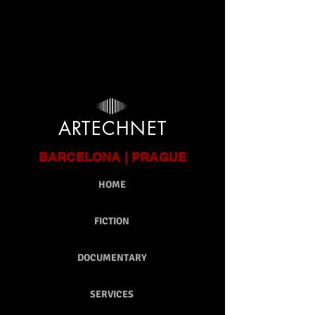
google-site-verification: google9ca301bd12db6c9e.html
ARTECHNET
BARCELONA | PRAGUE
HOME
FICTION
DOCUMENTARY
SERVICES