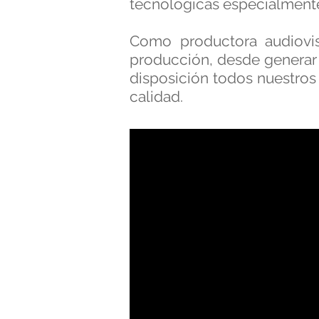
tecnológicas especialmente
Como productora audiovis
producción, desde generar l
disposición todos nuestros 
calidad.