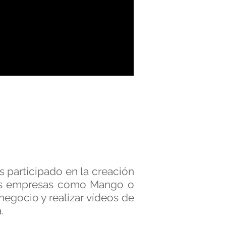
 participado en la creación
des empresas como Mango o
egocio y realizar vídeos de
.