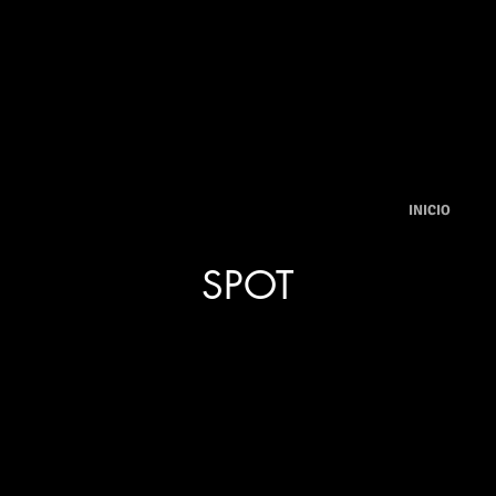
google-site-verification: google9ca301bd12db6c9e.html
INICIO
SPOT