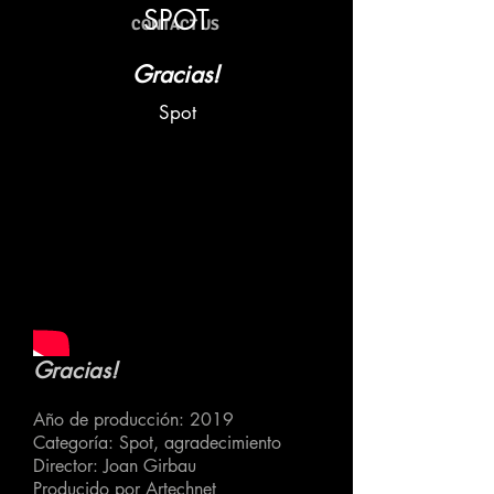
SPOT
CONTACT US
Gracias!
Spot
Gracias!
Año de producción: 2019
Categoría: Spot, agradecimiento
Director: Joan Girbau
Producido por Artechnet