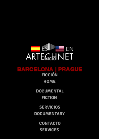
google-site-verification: google9ca301bd12db6c9e.html
ES
EN
ARTECHNET
INICIO
BARCELONA | PRAGUE
FICCIÓN
HOME
DOCUMENTAL
FICTION
SERVICIOS
DOCUMENTARY
CONTACTO
SERVICES